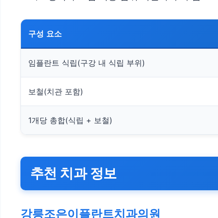
구성 요소
임플란트 식립(구강 내 식립 부위)
보철(치관 포함)
1개당 총합(식립 + 보철)
추천 치과 정보
강릉조은이플란트치과의원