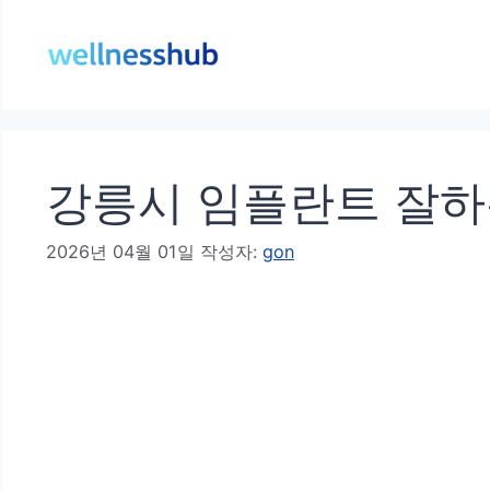
컨
텐
츠
로
건
강릉시 임플란트 잘하는
너
뛰
2026년 04월 01일
작성자:
gon
기