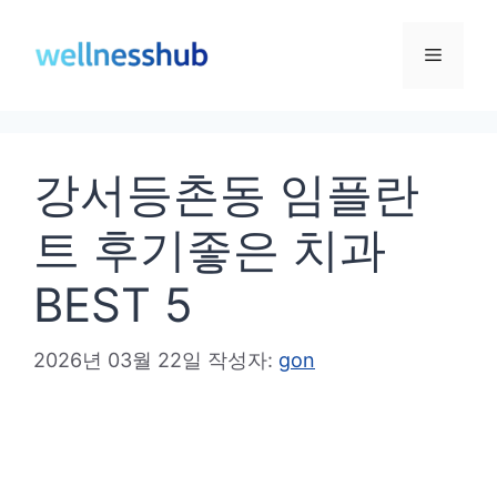
컨
텐
메
츠
로
뉴
건
강서등촌동 임플란
너
뛰
트 후기좋은 치과
기
BEST 5
2026년 03월 22일
작성자:
gon