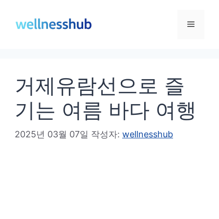
컨
텐
메
츠
로
뉴
건
거제유람선으로 즐
너
뛰
기는 여름 바다 여행
기
2025년 03월 07일
작성자:
wellnesshub