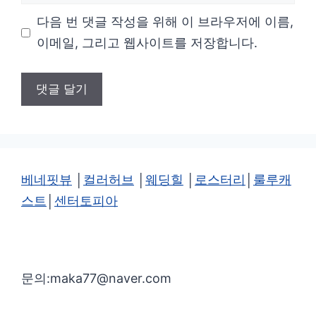
사
다음 번 댓글 작성을 위해 이 브라우저에 이름,
이
이메일, 그리고 웹사이트를 저장합니다.
트
베네핏뷰
│
컬러허브
│
웨딩힐
│
로스터리
│
룰루캐
스트
│
센터토피아
문의:maka77@naver.com