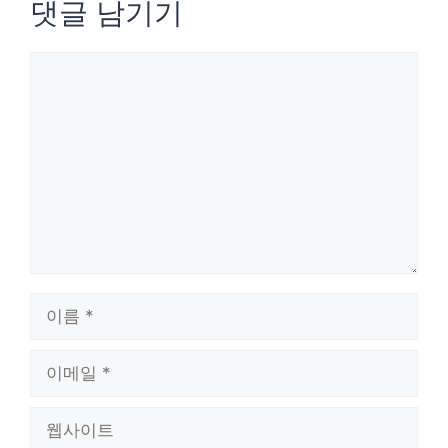
댓글 남기기
댓
글
이
름
이
메
웹
일