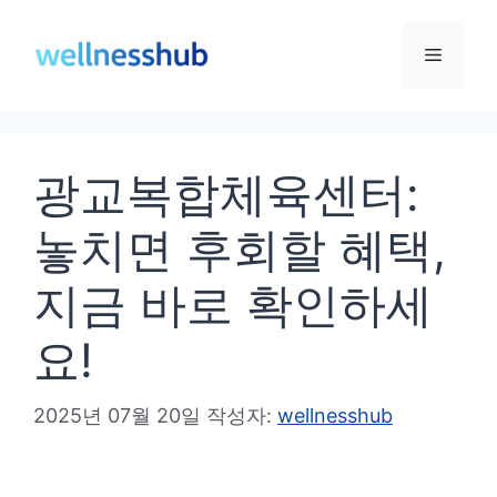
컨
텐
메
츠
로
뉴
건
광교복합체육센터:
너
뛰
놓치면 후회할 혜택,
기
지금 바로 확인하세
요!
2025년 07월 20일
작성자:
wellnesshub