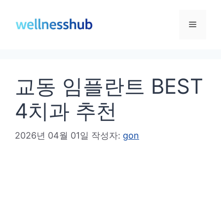
컨
텐
메
츠
로
뉴
건
교동 임플란트 BEST
너
뛰
4치과 추천
기
2026년 04월 01일
작성자:
gon