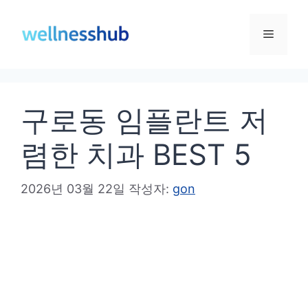
컨
텐
메
츠
로
뉴
건
구로동 임플란트 저
너
뛰
렴한 치과 BEST 5
기
2026년 03월 22일
작성자:
gon