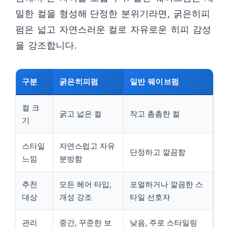
밀한 컬을 형성해 단정한 분위기라면, 굵은히피
펌은 넓고 자연스러운 컬로 자유로운 히피 감성
을 강조합니다.
구분
굵은히피펌
일반 웨이브펌
컬 크
굵고 넓은 컬
작고 촘촘한 컬
기
스타일
자연스럽고 자유
단정하고 깔끔함
느낌
분방함
추천
모든 헤어 타입,
포멀하거나 깔끔한 스
대상
개성 강조
타일 선호자
관리
중간, 꾸준한 보
낮음, 주로 스타일링