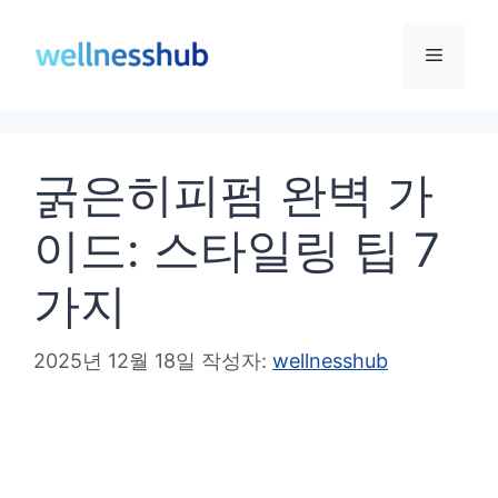
컨
텐
메
츠
로
뉴
건
굵은히피펌 완벽 가
너
뛰
이드: 스타일링 팁 7
기
가지
2025년 12월 18일
작성자:
wellnesshub