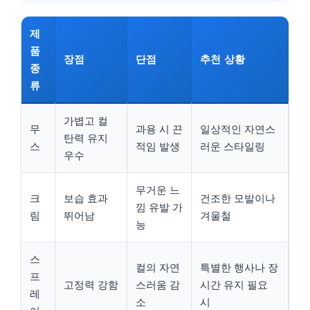
제
품
장점
단점
추천 상황
종
류
가볍고 컬
무
과용 시 끈
일상적인 자연스
탄력 유지
스
적임 발생
러운 스타일링
우수
무거운 느
크
보습 효과
건조한 모발이나
낌 유발 가
림
뛰어남
겨울철
능
스
컬의 자연
특별한 행사나 장
프
고정력 강함
스러움 감
시간 유지 필요
레
소
시