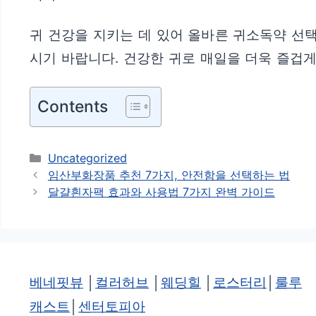
귀 건강을 지키는 데 있어 올바른 귀소독약 선
시기 바랍니다. 건강한 귀로 매일을 더욱 즐겁게
Contents
카
Uncategorized
테
임산부화장품 추천 7가지, 안전함을 선택하는 법
고
달걀흰자팩 효과와 사용법 7가지 완벽 가이드
리
베네핏뷰
│
컬러허브
│
웨딩힐
│
로스터리
│
룰루
캐스트
│
센터토피아