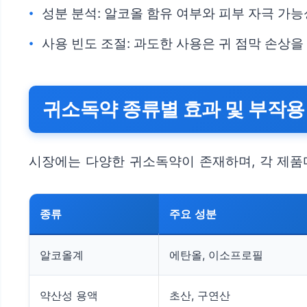
성분 분석: 알코올 함유 여부와 피부 자극 가
사용 빈도 조절: 과도한 사용은 귀 점막 손상을
귀소독약 종류별 효과 및 부작용
시장에는 다양한 귀소독약이 존재하며, 각 제품
종류
주요 성분
알코올계
에탄올, 이소프로필
약산성 용액
초산, 구연산