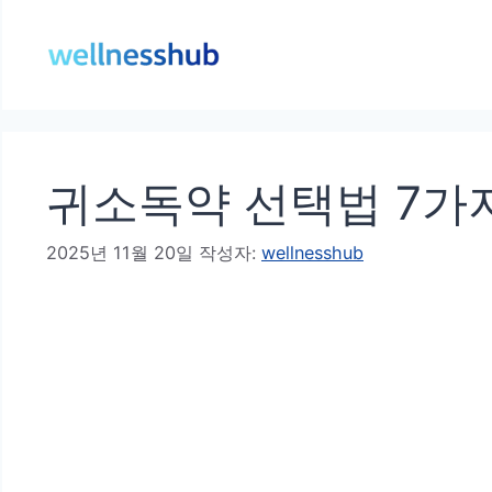
컨
텐
츠
로
건
귀소독약 선택법 7가
너
뛰
2025년 11월 20일
작성자:
wellnesshub
기