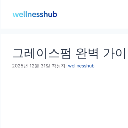
컨
텐
츠
로
건
그레이스펌 완벽 가이
너
뛰
2025년 12월 31일
작성자:
wellnesshub
기