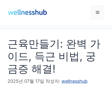
컨
텐
메
츠
로
뉴
건
근육만들기: 완벽 가
너
뛰
이드, 득근 비법, 궁
기
금증 해결!
2025년 07월 17일
작성자:
wellnesshub