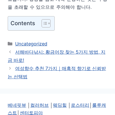
을 초래할 수 있으므로 주의해야 합니다.
Contents
카
Uncategorized
테
서해바다낚시: 황금어장 찾는 5가지 방법, 지
고
금 바로!
리
여성향수 추천 7가지｜매혹적 향기로 신뢰받
는 선택법
베네핏뷰
│
컬러허브
│
웨딩힐
│
로스터리
│
룰루캐
스트
│
센터토피아