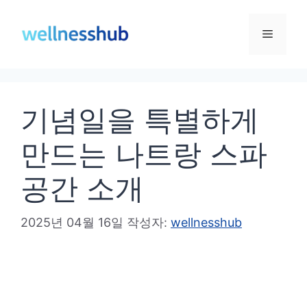
컨
텐
메
츠
로
뉴
건
기념일을 특별하게
너
뛰
만드는 나트랑 스파
기
공간 소개
2025년 04월 16일
작성자:
wellnesshub