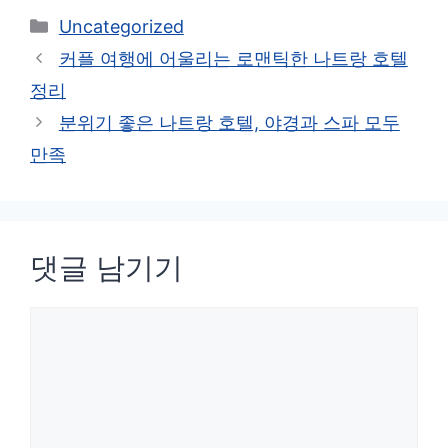
카
Uncategorized
테
커플 여행에 어울리는 로맨틱한 나트랑 호텔
고
정리
리
분위기 좋은 나트랑 호텔, 야경과 스파 모두
만족
댓글 남기기
댓
글