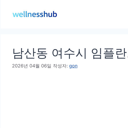
컨
텐
츠
로
건
남산동 여수시 임플란트
너
뛰
2026년 04월 06일
작성자:
gon
기