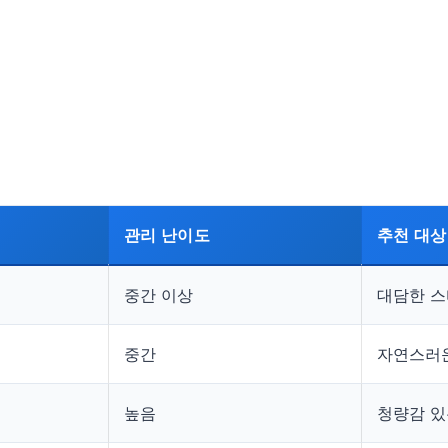
관리 난이도
추천 대상
중간 이상
대담한 스
중간
자연스러
높음
청량감 있