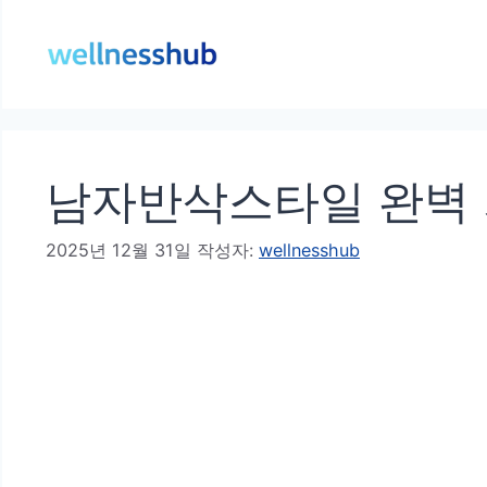
컨
텐
츠
로
건
남자반삭스타일 완벽 
너
뛰
2025년 12월 31일
작성자:
wellnesshub
기