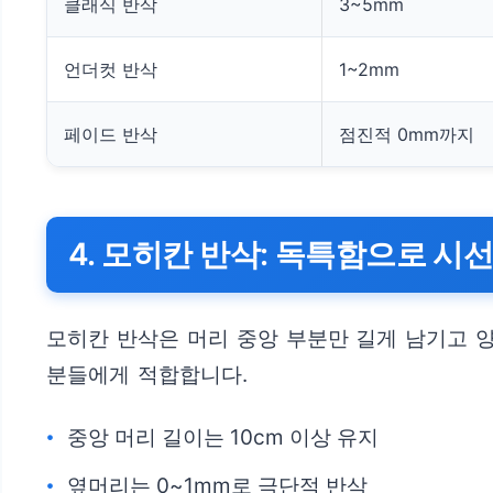
클래식 반삭
3~5mm
언더컷 반삭
1~2mm
페이드 반삭
점진적 0mm까지
4. 모히칸 반삭: 독특함으로 시
모히칸 반삭은 머리 중앙 부분만 길게 남기고 
분들에게 적합합니다.
중앙 머리 길이는 10cm 이상 유지
옆머리는 0~1mm로 극단적 반삭