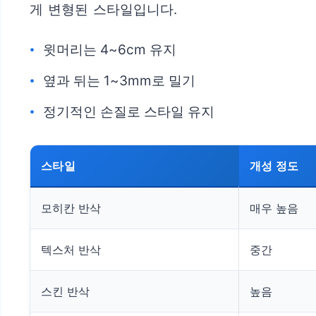
게 변형된 스타일입니다.
윗머리는 4~6cm 유지
옆과 뒤는 1~3mm로 밀기
정기적인 손질로 스타일 유지
스타일
개성 정도
모히칸 반삭
매우 높음
텍스처 반삭
중간
스킨 반삭
높음