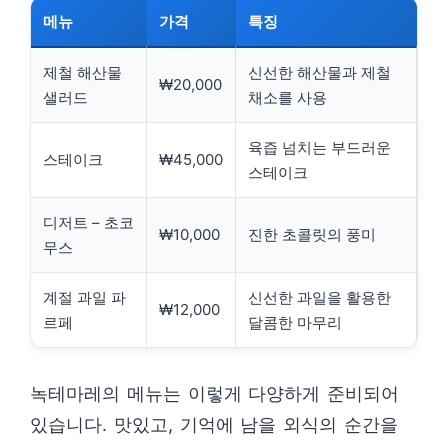
메뉴
가격
특징
제철 해산물
신선한 해산물과 제철
₩20,000
샐러드
채소를 사용
육즙 넘치는 부드러운
스테이크
₩45,000
스테이크
디저트 – 초코
₩10,000
진한 초콜릿의 풍미
무스
계절 과일 파
신선한 과일을 활용한
₩12,000
르페
달콤한 마무리
녹테마레의 메뉴는 이렇게 다양하게 준비되어
있습니다. 맛있고, 기억에 남을 외식의 순간을