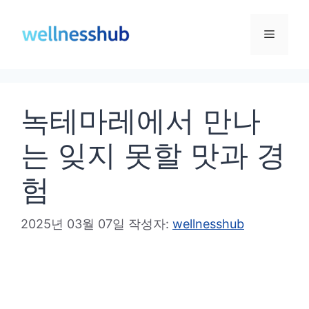
컨
텐
메
츠
로
뉴
건
녹테마레에서 만나
너
뛰
는 잊지 못할 맛과 경
기
험
2025년 03월 07일
작성자:
wellnesshub