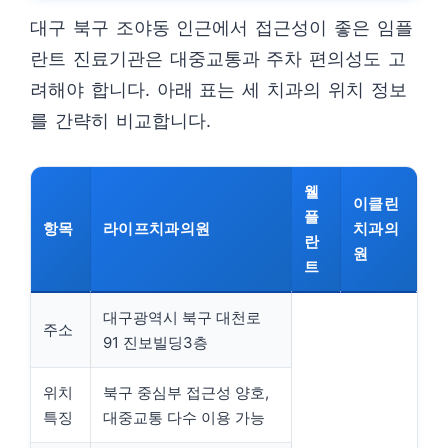
대구 북구 조야동 인근에서 접근성이 좋은 임플
란트 진료기관은 대중교통과 주차 편의성도 고
려해야 합니다. 아래 표는 세 치과의 위치 정보
를 간략히 비교합니다.
웰
이클린
플
항목
라이프치과의원
치과의
란
원
트
대구광역시 북구 대천로
주소
91 진보빌딩3층
위치
북구 중심부 접근성 양호,
특징
대중교통 다수 이용 가능