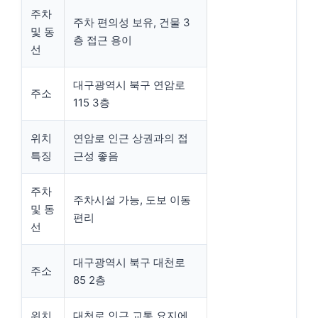
주차
주차 편의성 보유, 건물 3
및 동
층 접근 용이
선
대구광역시 북구 연암로
주소
115 3층
위치
연암로 인근 상권과의 접
특징
근성 좋음
주차
주차시설 가능, 도보 이동
및 동
편리
선
대구광역시 북구 대천로
주소
85 2층
위치
대천로 인근 교통 요지에