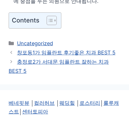
에 중점을 두는 의원으로 안내됩니다.
Contents
카
Uncategorized
테
창포동1가 임플란트 후기좋은 치과 BEST 5
고
충정로2가 서대문 임플란트 잘하는 치과
리
BEST 5
베네핏뷰
│
컬러허브
│
웨딩힐
│
로스터리
│
룰루캐
스트
│
센터토피아