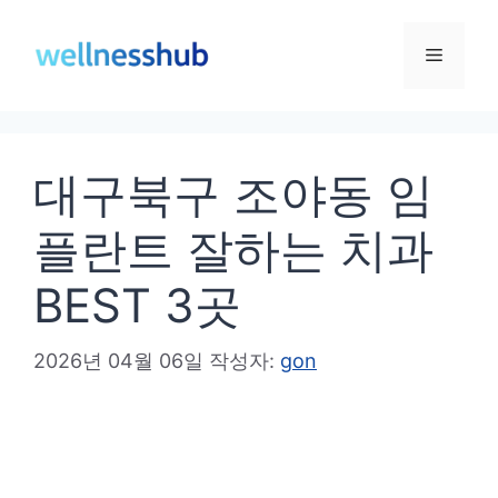
컨
텐
메
츠
로
뉴
건
대구북구 조야동 임
너
뛰
플란트 잘하는 치과
기
BEST 3곳
2026년 04월 06일
작성자:
gon