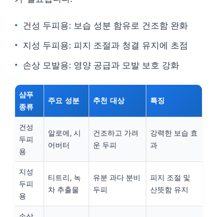
건성 두피용: 보습 성분 함유로 건조함 완화
지성 두피용: 피지 조절과 청결 유지에 초점
손상 모발용: 영양 공급과 모발 보호 강화
샴푸
주요 성분
추천 대상
특징
종류
건성
알로에, 시
건조하고 가려
강력한 보습 효
두피
어버터
운 두피
과
용
지성
티트리, 녹
유분 과다 분비
피지 조절 및
두피
차 추출물
두피
산뜻함 유지
용
손상