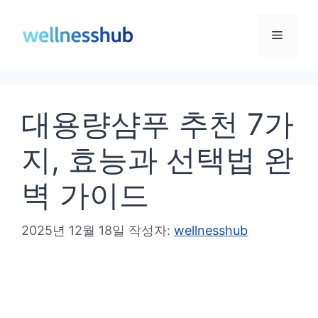
컨
텐
메
츠
로
뉴
건
대용량샴푸 추천 7가
너
뛰
지, 효능과 선택법 완
기
벽 가이드
2025년 12월 18일
작성자:
wellnesshub