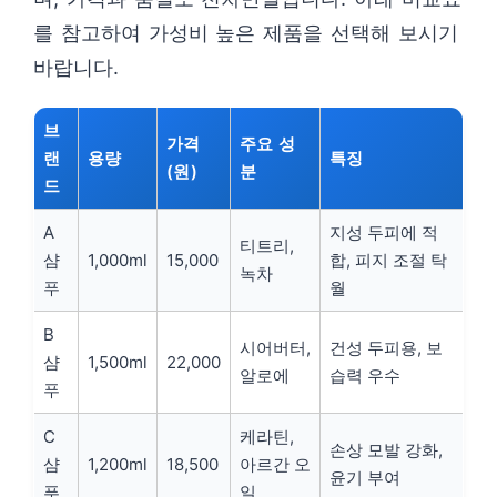
를 참고하여 가성비 높은 제품을 선택해 보시기
바랍니다.
브
가격
주요 성
랜
용량
특징
(원)
분
드
A
지성 두피에 적
티트리,
샴
1,000ml
15,000
합, 피지 조절 탁
녹차
푸
월
B
시어버터,
건성 두피용, 보
샴
1,500ml
22,000
알로에
습력 우수
푸
C
케라틴,
손상 모발 강화,
샴
1,200ml
18,500
아르간 오
윤기 부여
푸
일