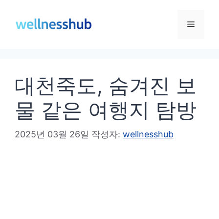
컨
텐
메
츠
로
뉴
건
대천죽도, 숨겨진 보
너
뛰
물 같은 여행지 탐방
기
2025년 03월 26일
작성자:
wellnesshub