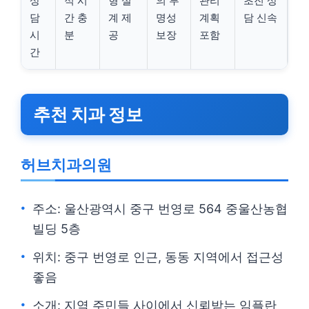
상
적 시
형 설
의 투
관리
초진 상
담
간 충
계 제
명성
계획
담 신속
시
분
공
보장
포함
간
추천 치과 정보
허브치과의원
주소: 울산광역시 중구 번영로 564 중울산농협
빌딩 5층
위치: 중구 번영로 인근, 동동 지역에서 접근성
좋음
소개: 지역 주민들 사이에서 신뢰받는 임플란