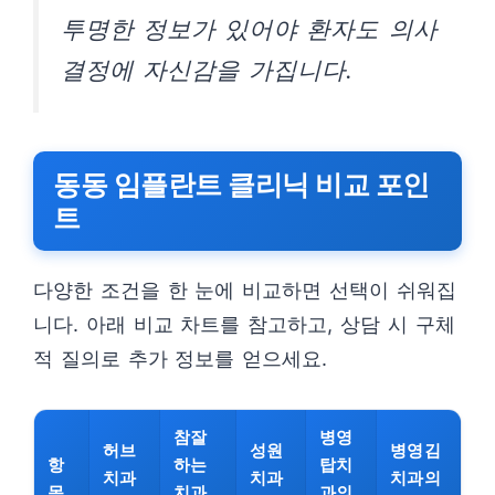
투명한 정보가 있어야 환자도 의사
결정에 자신감을 가집니다.
동동 임플란트 클리닉 비교 포인
트
다양한 조건을 한 눈에 비교하면 선택이 쉬워집
니다. 아래 비교 차트를 참고하고, 상담 시 구체
적 질의로 추가 정보를 얻으세요.
참잘
병영
허브
성원
병영김
항
하는
탑치
치과
치과
치과의
목
치과
과의