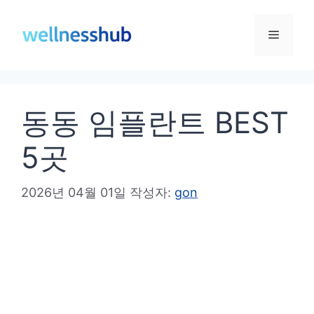
컨
텐
메
츠
로
뉴
건
동동 임플란트 BEST
너
뛰
5곳
기
2026년 04월 01일
작성자:
gon