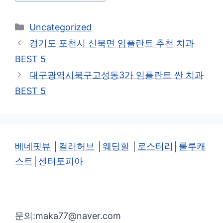
카
Uncategorized
테
경기도 포천시 신북면 임플란트 추천 치과
고
BEST 5
리
대구광역시북구고성동3가 임플란트 싼 치과
BEST 5
베네핏뷰
│
컬러허브
│
웨딩힐
│
로스터리
│
룰루캐
스트
│
센터토피아
문의:maka77@naver.com