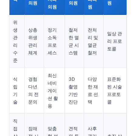
의원
의원
원
의원
원
위
생
상층
정기
철저
전처
일상 관
관
위생
소독
한 멸
리 및
리 프로
리
관리
프로
균 시
멸균
토콜
수
체계
세스
스템
철저
준
최신
식
경험
3D
다양
표준화
네비
립
다년
촬영
한 재
된 시술
게이
기
의 전
기반
료 선
프로토
션 활
술
문의
진단
택
콜
용
직
접
잠재
맞춤
견적
사후