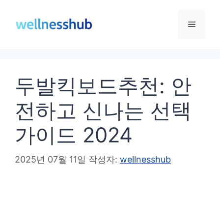
컨
텐
메
츠
로
뉴
건
두발킥보드추천: 안
너
뛰
전하고 신나는 선택
기
가이드 2024
2025년 07월 11일
작성자:
wellnesshub