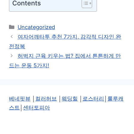
Contents
카
Uncategorized
테
여자어깨타투 추천 7가지, 감각적 디자인 완
고
전정복
리
허벅지 근육 키우는 법? 집에서 튼튼하게 만
드는 운동 5가지!
베네핏뷰
│
컬러허브
│
웨딩힐
│
로스터리
│
룰루캐
스트
│
센터토피아