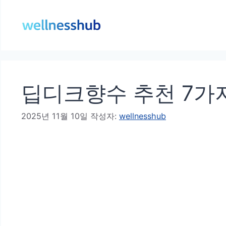
컨
텐
츠
로
건
딥디크향수 추천 7가
너
뛰
2025년 11월 10일
작성자:
wellnesshub
기