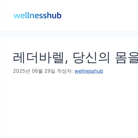
컨
텐
츠
로
건
레더바렐, 당신의 몸을
너
뛰
2025년 06월 29일
작성자:
wellnesshub
기