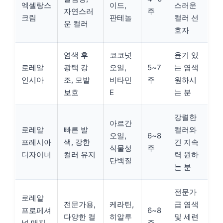
엑셀랑스
이드,
스러운
자연스러
주
크림
판테놀
컬러 선
운 컬러
호자
염색 후
코코넛
윤기 있
로레알
광택 강
오일,
5~7
는 염색
인시아
조, 모발
비타민
주
원하시
보호
E
는 분
강렬한
아르간
로레알
빠른 발
컬러와
오일,
6~8
프레시아
색, 강한
긴 지속
식물성
주
디자이너
컬러 유지
력 원하
단백질
는 분
전문가
로레알
전문가용,
케라틴,
급 염색
프로페셔
6~8
다양한 컬
히알루
및 세련
널 매지
주