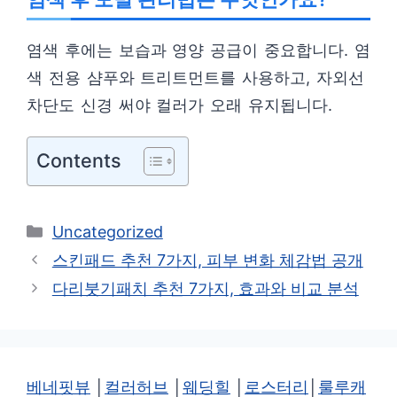
염색 후에는 보습과 영양 공급이 중요합니다. 염
색 전용 샴푸와 트리트먼트를 사용하고, 자외선
차단도 신경 써야 컬러가 오래 유지됩니다.
Contents
카
Uncategorized
테
스킨패드 추천 7가지, 피부 변화 체감법 공개
고
다리붓기패치 추천 7가지, 효과와 비교 분석
리
베네핏뷰
│
컬러허브
│
웨딩힐
│
로스터리
│
룰루캐