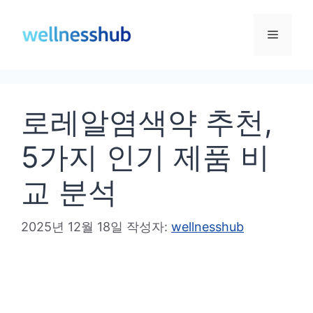
컨
텐
메
츠
로
뉴
건
로레알염색약 추천,
너
뛰
5가지 인기 제품 비
기
교 분석
2025년 12월 18일
작성자:
wellnesshub