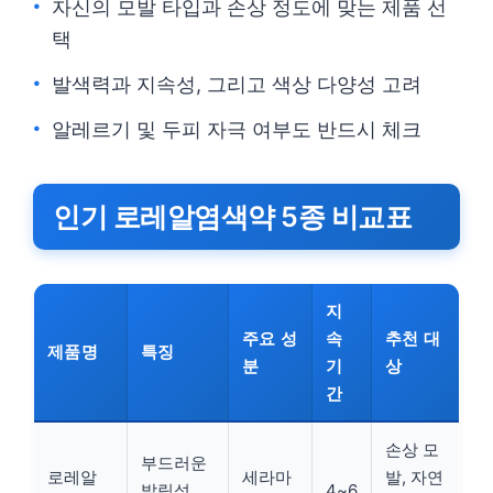
자신의 모발 타입과 손상 정도에 맞는 제품 선
택
발색력과 지속성, 그리고 색상 다양성 고려
알레르기 및 두피 자극 여부도 반드시 체크
인기 로레알염색약 5종 비교표
지
주요 성
속
추천 대
제품명
특징
분
기
상
간
손상 모
부드러운
로레알
세라마
발, 자연
발림성,
4~6