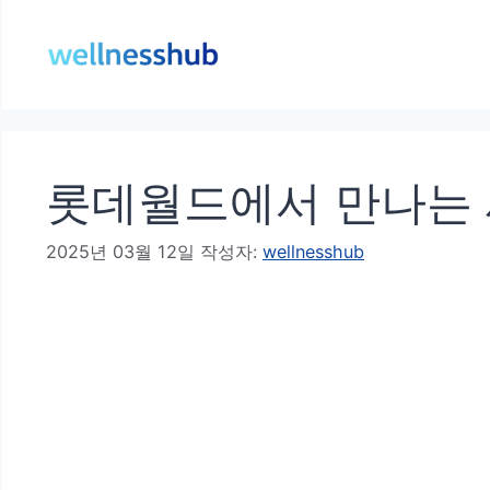
컨
텐
츠
로
건
롯데월드에서 만나는 
너
뛰
2025년 03월 12일
작성자:
wellnesshub
기