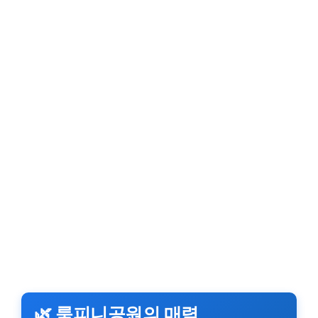
🌿 룸피니공원의 매력