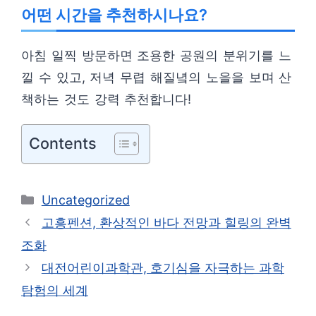
어떤 시간을 추천하시나요?
아침 일찍 방문하면 조용한 공원의 분위기를 느
낄 수 있고, 저녁 무렵 해질녘의 노을을 보며 산
책하는 것도 강력 추천합니다!
Contents
카
Uncategorized
테
고흥펜션, 환상적인 바다 전망과 힐링의 완벽
고
조화
리
대전어린이과학관, 호기심을 자극하는 과학
탐험의 세계