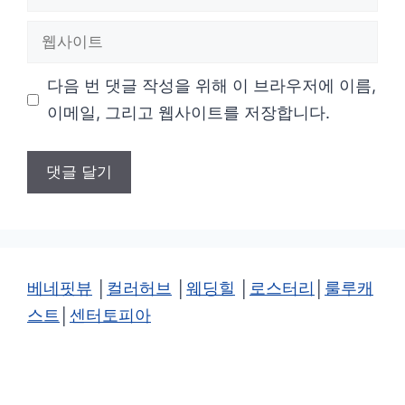
메
웹
일
사
다음 번 댓글 작성을 위해 이 브라우저에 이름,
이
이메일, 그리고 웹사이트를 저장합니다.
트
베네핏뷰
│
컬러허브
│
웨딩힐
│
로스터리
│
룰루캐
스트
│
센터토피아