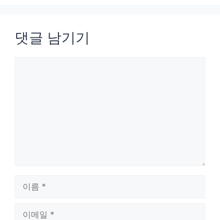
댓글 남기기
댓
글
이
름
이