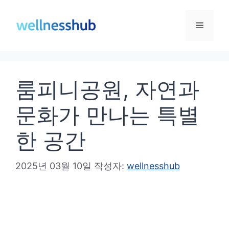
컨
텐
메
츠
로
뉴
건
룸피니공원, 자연과
너
뛰
문화가 만나는 특별
기
한 공간
2025년 03월 10일
작성자:
wellnesshub