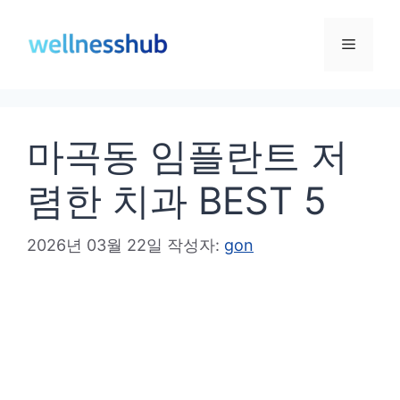
컨
텐
메
츠
로
뉴
건
마곡동 임플란트 저
너
뛰
렴한 치과 BEST 5
기
2026년 03월 22일
작성자:
gon