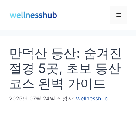
컨
텐
메
츠
로
뉴
건
만덕산 등산: 숨겨진
너
뛰
절경 5곳, 초보 등산
기
코스 완벽 가이드
2025년 07월 24일
작성자:
wellnesshub