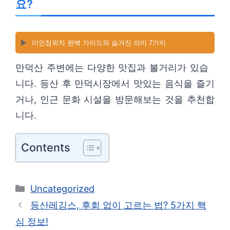
요?
▶️
미인점위치 완벽 가이드와 숨겨진 의미 7가지
만덕산 주변에는 다양한 맛집과 볼거리가 있습
니다. 등산 후 만덕시장에서 맛있는 음식을 즐기
거나, 인근 문화 시설을 방문해보는 것을 추천합
니다.
Contents
카
Uncategorized
테
등산레깅스, 후회 없이 고르는 법? 5가지 핵
고
심 정보!
리