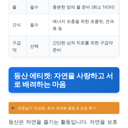
물
필수
충분한 양의 물 준비 (최소 1리터)
에너지 보충을 위한 초콜릿, 견과
간식
필수
류 등
구급
간단한 상처 치료를 위한 구급약
선택
약
준비
등산 에티켓: 자연을 사랑하고 서
로 배려하는 마음
▶️
운동일지 작성법: 효과 극대화 꿀팁 & 성공 후기
등산은 자연을 즐기는 활동입니다. 자연을 보호