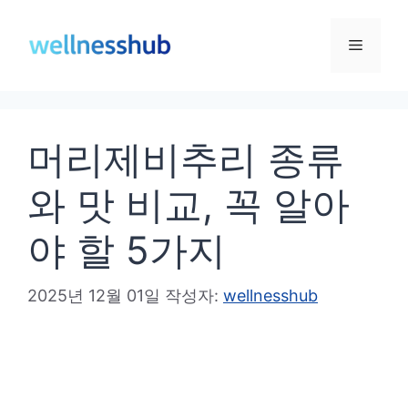
컨
텐
메
츠
로
뉴
건
머리제비추리 종류
너
뛰
와 맛 비교, 꼭 알아
기
야 할 5가지
2025년 12월 01일
작성자:
wellnesshub