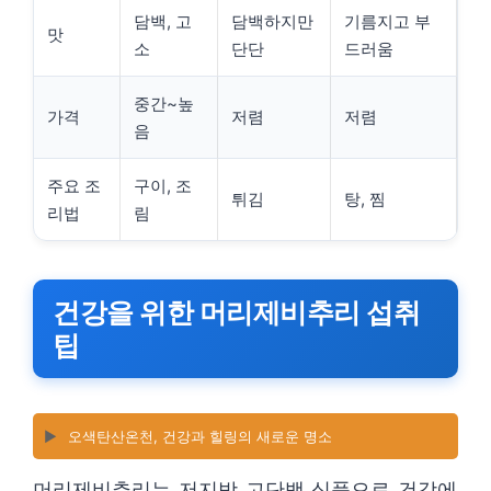
담백, 고
담백하지만
기름지고 부
맛
소
단단
드러움
중간~높
가격
저렴
저렴
음
주요 조
구이, 조
튀김
탕, 찜
리법
림
건강을 위한 머리제비추리 섭취
팁
▶️
오색탄산온천, 건강과 힐링의 새로운 명소
머리제비추리는 저지방 고단백 식품으로 건강에