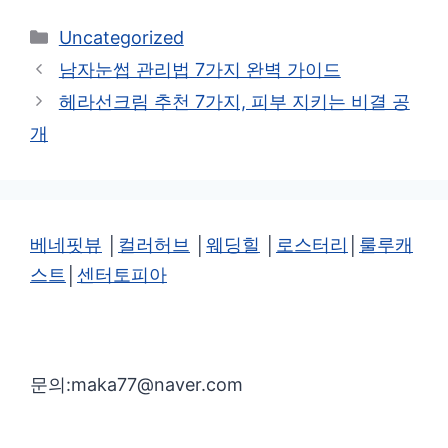
카
Uncategorized
테
남자눈썹 관리법 7가지 완벽 가이드
고
헤라선크림 추천 7가지, 피부 지키는 비결 공
리
개
베네핏뷰
│
컬러허브
│
웨딩힐
│
로스터리
│
룰루캐
스트
│
센터토피아
문의:maka77@naver.com