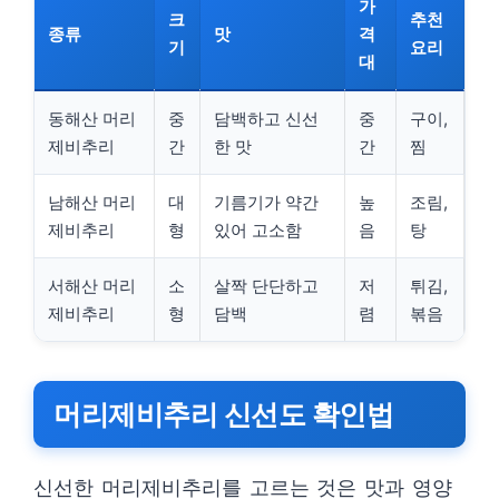
가
크
추천
종류
맛
격
기
요리
대
동해산 머리
중
담백하고 신선
중
구이,
제비추리
간
한 맛
간
찜
남해산 머리
대
기름기가 약간
높
조림,
제비추리
형
있어 고소함
음
탕
서해산 머리
소
살짝 단단하고
저
튀김,
제비추리
형
담백
렴
볶음
머리제비추리 신선도 확인법
신선한 머리제비추리를 고르는 것은 맛과 영양