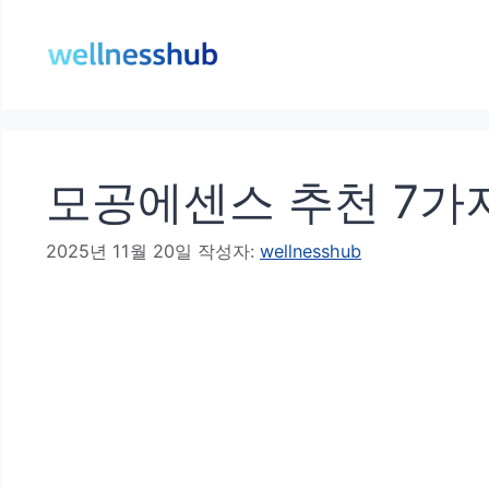
컨
텐
츠
로
건
모공에센스 추천 7가지
너
뛰
2025년 11월 20일
작성자:
wellnesshub
기