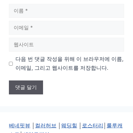
이
름
이
메
웹
일
사
다음 번 댓글 작성을 위해 이 브라우저에 이름,
이
이메일, 그리고 웹사이트를 저장합니다.
트
베네핏뷰
│
컬러허브
│
웨딩힐
│
로스터리
│
룰루캐