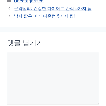
카
Uncategorized
테
곤약젤리: 건강한 다이어트 간식 5가지 팁
고
남자 짧은 머리 다운펌 5가지 팁!
리
댓글 남기기
댓
글