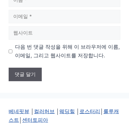
름
이
메
웹
일
사
다음 번 댓글 작성을 위해 이 브라우저에 이름,
이
이메일, 그리고 웹사이트를 저장합니다.
트
베네핏뷰
│
컬러허브
│
웨딩힐
│
로스터리
│
룰루캐
스트
│
센터토피아