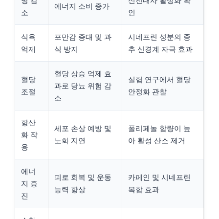
방 감
신진대사 활성화 확
에너지 소비 증가
소
인
식욕
포만감 증대 및 과
시네프린 성분의 중
억제
식 방지
추 신경계 자극 효과
혈당 상승 억제 효
혈당
실험 연구에서 혈당
과로 당뇨 위험 감
조절
안정화 관찰
소
항산
세포 손상 예방 및
폴리페놀 함량이 높
화 작
노화 지연
아 활성 산소 제거
용
에너
피로 회복 및 운동
카페인 및 시네프린
지 증
능력 향상
복합 효과
진