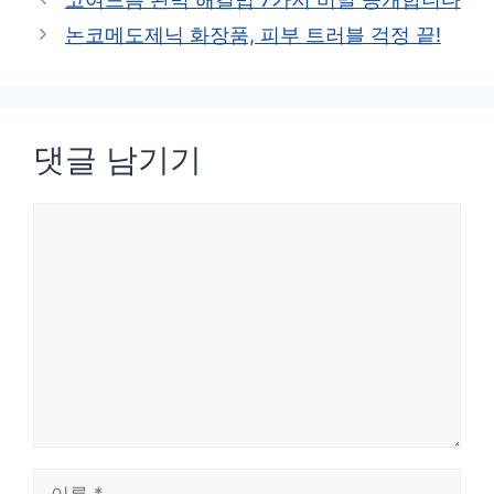
고
논코메도제닉 화장품, 피부 트러블 걱정 끝!
리
댓글 남기기
댓
글
이