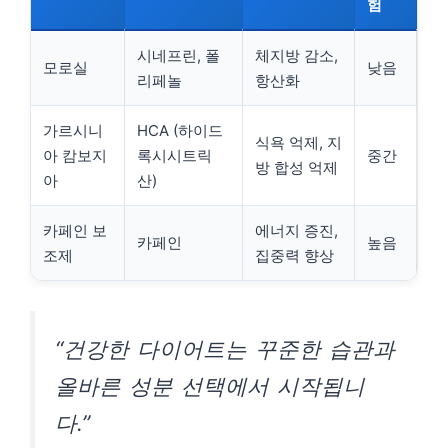
험
시네프린, 폴
체지방 감소,
모로실
낮음
리페놀
항산화
가르시니
HCA (하이드
식욕 억제, 지
아 캄보지
록시시트릭
중간
방 합성 억제
아
산)
카페인 보
에너지 증진,
카페인
높음
조제
집중력 향상
“건강한 다이어트는 꾸준한 습관과
올바른 성분 선택에서 시작됩니
다.”