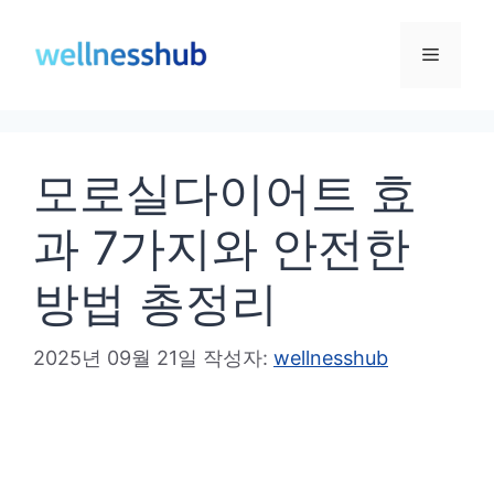
컨
텐
메
츠
로
뉴
건
모로실다이어트 효
너
뛰
과 7가지와 안전한
기
방법 총정리
2025년 09월 21일
작성자:
wellnesshub