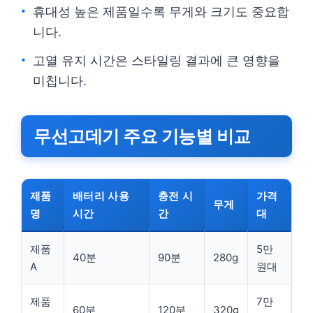
휴대성 높은 제품일수록 무게와 크기도 중요합
니다.
고열 유지 시간은 스타일링 결과에 큰 영향을
미칩니다.
무선고데기 주요 기능별 비교
제품
배터리 사용
충전 시
가격
무게
명
시간
간
대
제품
5만
40분
90분
280g
A
원대
제품
7만
60분
120분
320g