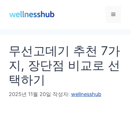
컨
텐
메
츠
로
뉴
건
무선고데기 추천 7가
너
뛰
지, 장단점 비교로 선
기
택하기
2025년 11월 20일
작성자:
wellnesshub