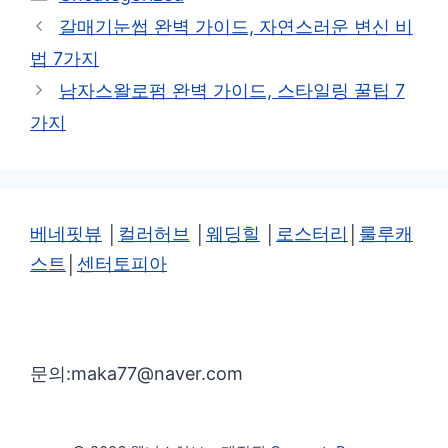
테
갈매기눈썹 완벽 가이드, 자연스러운 변신 비
고
법 7가지
리
남자스왈로펌 완벽 가이드, 스타일링 꿀팁 7
가지
베네핏뷰
│
컬러허브
│
웨딩힐
│
로스터리
│
룰루캐
스트
│
센터토피아
문의:maka77@naver.com