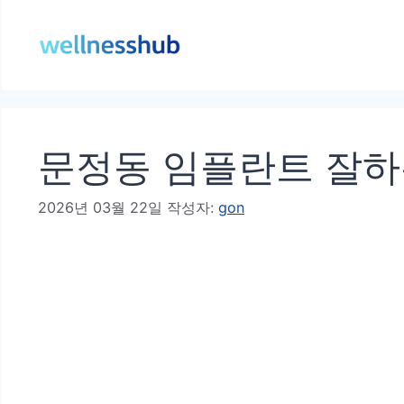
컨
텐
츠
로
건
문정동 임플란트 잘하는
너
뛰
2026년 03월 22일
작성자:
gon
기