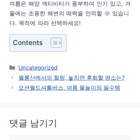
여름은 해양 액티비티가 풍부하여 인기 있고, 겨
울에는 조용한 해변의 매력을 만끽할 수 있습니
다. 목적에 따라 선택하세요!
Contents
카
Uncategorized
테
월롱산에서의 힐링, 놓치면 후회할 명소는?
고
오션월드셔틀버스, 여름 물놀이의 필수템
리
댓글 남기기
댓