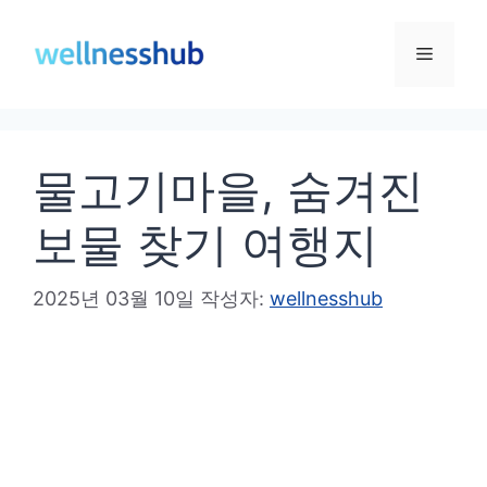
컨
텐
메
츠
로
뉴
건
물고기마을, 숨겨진
너
뛰
보물 찾기 여행지
기
2025년 03월 10일
작성자:
wellnesshub