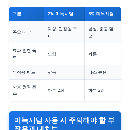
구분
2% 미녹시딜
5% 미녹시딜
여성, 민감성 두
남성, 중증 탈
주요 대상
피
모
효과 발현 속
느림
빠름
도
부작용 빈도
낮음
다소 높음
사용 권장 횟
하루 2회
하루 2회
수
미녹시딜 사용 시 주의해야 할 부
작용과 대처법