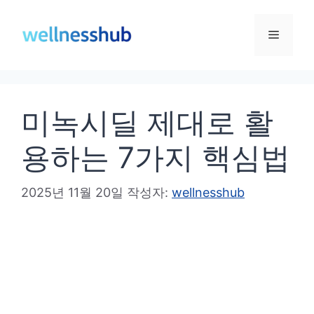
컨
텐
메
츠
로
뉴
건
미녹시딜 제대로 활
너
뛰
용하는 7가지 핵심법
기
2025년 11월 20일
작성자:
wellnesshub