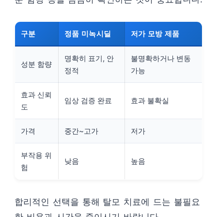
구분
정품 미녹시딜
저가 모방 제품
명확히 표기, 안
불명확하거나 변동
성분 함량
정적
가능
효과 신뢰
임상 검증 완료
효과 불확실
도
가격
중간~고가
저가
부작용 위
낮음
높음
험
합리적인 선택을 통해 탈모 치료에 드는 불필요
한 비용과 시간을 줄이시기 바랍니다.