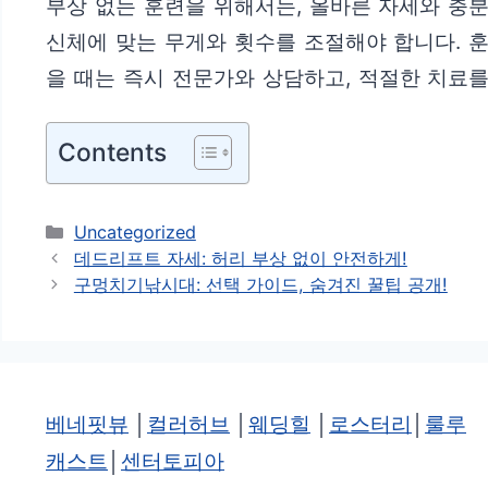
부상 없는 훈련을 위해서는, 올바른 자세와 충분
신체에 맞는 무게와 횟수를 조절해야 합니다. 
을 때는 즉시 전문가와 상담하고, 적절한 치료를
Contents
카
Uncategorized
테
데드리프트 자세: 허리 부상 없이 안전하게!
고
구멍치기낚시대: 선택 가이드, 숨겨진 꿀팁 공개!
리
베네핏뷰
│
컬러허브
│
웨딩힐
│
로스터리
│
룰루
캐스트
│
센터토피아