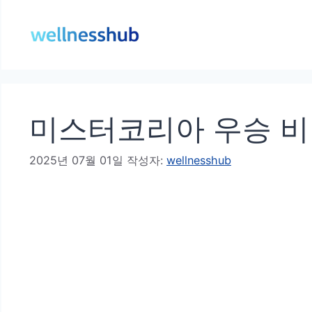
컨
텐
츠
로
건
미스터코리아 우승 비결
너
뛰
2025년 07월 01일
작성자:
wellnesshub
기