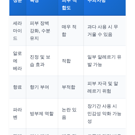
성분
특징
피부 적
주의사항
합도
세라
피부 장벽
매우 적
과다 사용 시 무
마이
강화, 수분
합
거울 수 있음
드
유지
알로
진정 및 보
일부 알레르기 유
에
적합
습 효과
발 가능
베라
피부 자극 및 알
향료
향기 부여
부적합
레르기 위험
장기간 사용 시
파라
논란 있
방부제 역할
민감성 악화 가능
벤
음
성