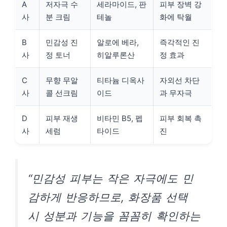
A
저자극 수
세라마이드, 판
피부 장벽 강
사
분 크림
테놀
화에 탁월
B
민감성 진
알로에 베라,
즉각적인 진
사
정 토너
히알루론산
정 효과
C
무향 무알
티타늄 디옥사
자외선 차단
사
콜 선크림
이드
과 무자극
D
피부 재생
비타민 B5, 펩
피부 회복 촉
사
세럼
타이드
진
“민감성 피부는 작은 자극에도 민
감하게 반응하므로, 화장품 선택
시 성분과 기능을 꼼꼼히 확인하는