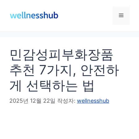
컨
텐
메
츠
로
뉴
건
민감성피부화장품
너
뛰
추천 7가지, 안전하
기
게 선택하는 법
2025년 12월 22일
작성자:
wellnesshub