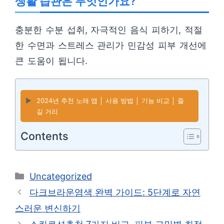
생활 습관은 무엇인가요?
충분한 수분 섭취, 자극적인 음식 피하기, 적절
한 수면과 스트레스 관리가 민감성 피부 개선에
큰 도움이 됩니다.
▶️
2024년 추천 노래 앱 │ 사용 방법 │ 기능 비교 │ 즐
길 거리
Contents
카
Uncategorized
테
다크브라운염색 완벽 가이드: 5단계로 자연
고
스러운 변신하기
리