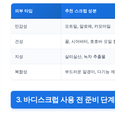
피부 타입
추천 스크럽 성분
민감성
오트밀, 알로에, 카모마일
건성
꿀, 시어버터, 호호바 오일
지성
살리실산, 녹차 추출물
복합성
부드러운 알갱이, 다기능 
3. 바디스크럽 사용 전 준비 단계