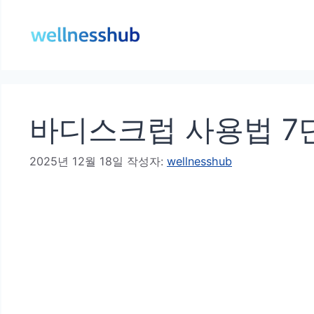
컨
텐
츠
로
건
바디스크럽 사용법 7
너
뛰
2025년 12월 18일
작성자:
wellnesshub
기