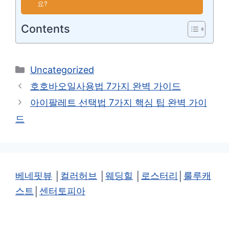
요?
Contents
카
Uncategorized
테
호호바오일사용법 7가지 완벽 가이드
고
아이팔레트 선택법 7가지 핵심 팁 완벽 가이
리
드
베네핏뷰
│
컬러허브
│
웨딩힐
│
로스터리
│
룰루캐
스트
│
센터토피아