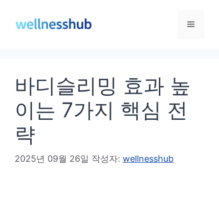
컨
텐
메
츠
로
뉴
건
바디슬리밍 효과 높
너
뛰
이는 7가지 핵심 전
기
략
2025년 09월 26일
작성자:
wellnesshub