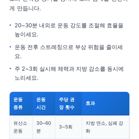
게 만듭니다.
20~30분 내외로 운동 강도를 조절해 효율을
높이세요.
운동 전후 스트레칭으로 부상 위험을 줄이세
요.
주 2~3회 실시해 체력과 지방 감소를 동시에
노리세요.
운동
운동
주당 권
효과
종류
시간
장 횟수
유산소
30~60
지방 연소, 심폐 강
3~5회
운동
분
화