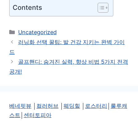
Contents
카
Uncategorized
테
러닝화 선택 꿀팁: 발 건강 지키는 완벽 가이
고
드
리
골프핸디: 숨겨진 실력, 향상 비법 5가지 전격
공개!
베네핏뷰
│
컬러허브
│
웨딩힐
│
로스터리
│
룰루캐
스트
│
센터토피아