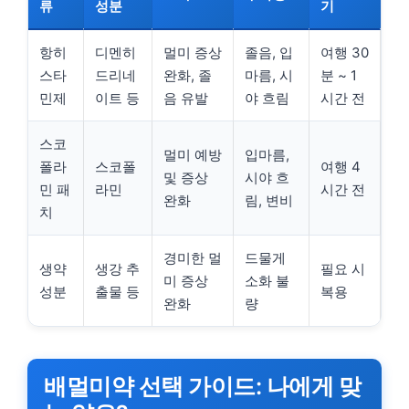
류
성분
기
항히
디멘히
멀미 증상
졸음, 입
여행 30
스타
드리네
완화, 졸
마름, 시
분 ~ 1
민제
이트 등
음 유발
야 흐림
시간 전
스코
멀미 예방
입마름,
폴라
스코폴
여행 4
및 증상
시야 흐
민 패
라민
시간 전
완화
림, 변비
치
경미한 멀
드물게
생약
생강 추
필요 시
미 증상
소화 불
성분
출물 등
복용
완화
량
배멀미약 선택 가이드: 나에게 맞