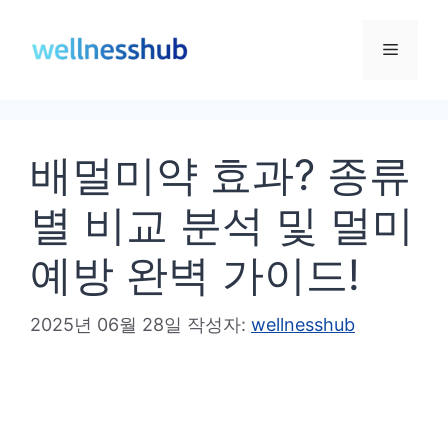
컨
텐
메
츠
로
뉴
건
배멀미약 효과? 종류
너
뛰
별 비교 분석 및 멀미
기
예방 완벽 가이드!
2025년 06월 28일
작성자:
wellnesshub