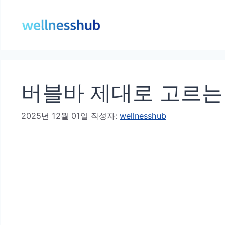
컨
텐
츠
로
건
버블바 제대로 고르는 
너
뛰
2025년 12월 01일
작성자:
wellnesshub
기