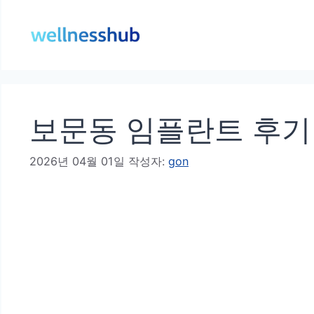
컨
텐
츠
로
건
보문동 임플란트 후기 
너
뛰
2026년 04월 01일
작성자:
gon
기