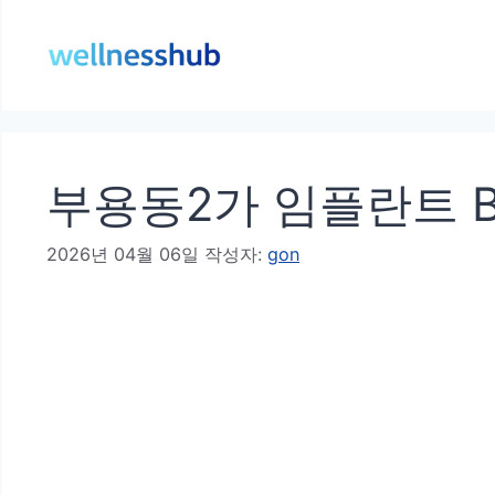
컨
텐
츠
로
건
부용동2가 임플란트 B
너
뛰
2026년 04월 06일
작성자:
gon
기