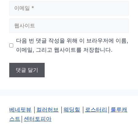
이
메
웹
일
사
다음 번 댓글 작성을 위해 이 브라우저에 이름,
이
이메일, 그리고 웹사이트를 저장합니다.
트
베네핏뷰
│
컬러허브
│
웨딩힐
│
로스터리
│
룰루캐
스트
│
센터토피아