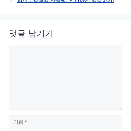
임산부염색약 사용법: 안전하게 염색하기!
리
댓글 남기기
댓
글
이
름