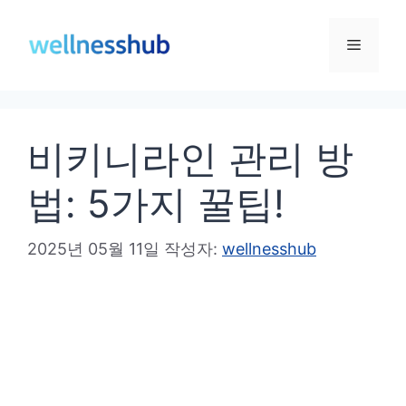
컨
텐
메
츠
로
뉴
건
비키니라인 관리 방
너
뛰
법: 5가지 꿀팁!
기
2025년 05월 11일
작성자:
wellnesshub