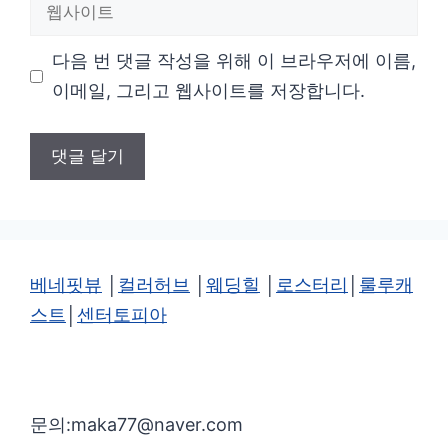
웹
일
사
다음 번 댓글 작성을 위해 이 브라우저에 이름,
이
이메일, 그리고 웹사이트를 저장합니다.
트
베네핏뷰
│
컬러허브
│
웨딩힐
│
로스터리
│
룰루캐
스트
│
센터토피아
문의:maka77@naver.com