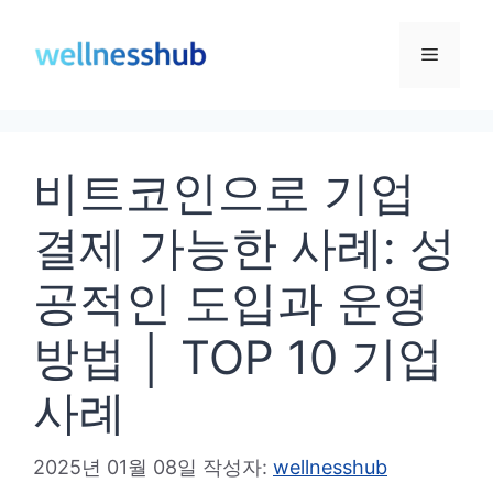
컨
텐
메
츠
로
뉴
건
비트코인으로 기업
너
뛰
결제 가능한 사례: 성
기
공적인 도입과 운영
방법 │ TOP 10 기업
사례
2025년 01월 08일
작성자:
wellnesshub