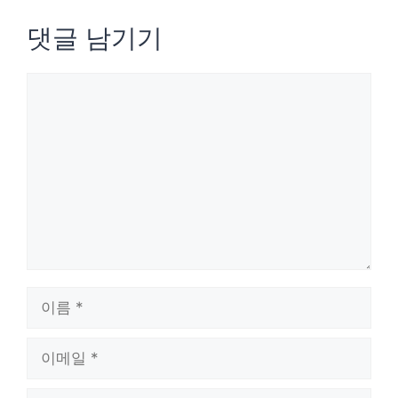
댓글 남기기
댓
글
이
름
이
메