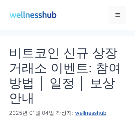
컨
텐
메
츠
로
뉴
건
비트코인 신규 상장
너
뛰
거래소 이벤트: 참여
기
방법 │ 일정 │ 보상
안내
2025년 01월 04일
작성자:
wellnesshub