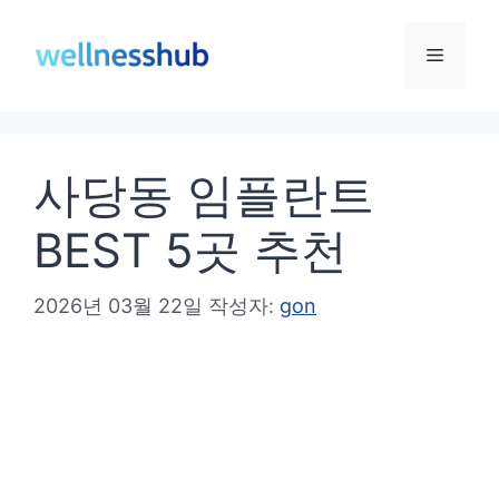
컨
텐
메
츠
로
뉴
건
사당동 임플란트
너
뛰
BEST 5곳 추천
기
2026년 03월 22일
작성자:
gon