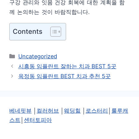
구강 관리와 잇몸 건강 회복에 대한 계획을 함
께 논의하는 것이 바람직합니다.
Contents
카
Uncategorized
테
시흥동 임플란트 잘하는 치과 BEST 5곳
고
옥정동 임플란트 BEST 치과 추천 5곳
리
베네핏뷰
│
컬러허브
│
웨딩힐
│
로스터리
│
룰루캐
스트
│
센터토피아