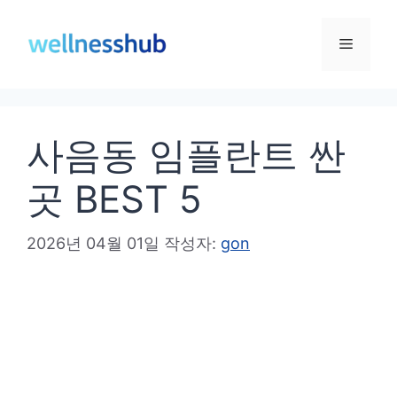
컨
텐
메
츠
로
뉴
건
사음동 임플란트 싼
너
뛰
곳 BEST 5
기
2026년 04월 01일
작성자:
gon