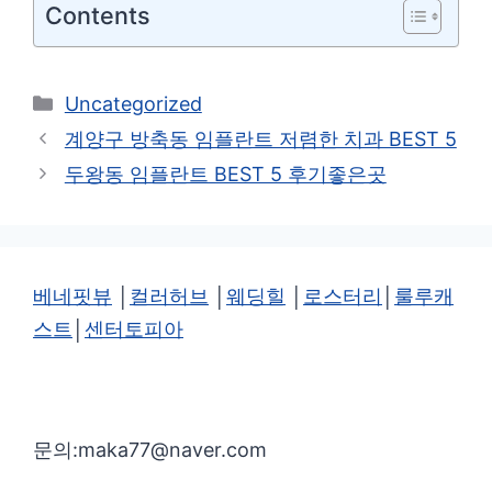
Contents
카
Uncategorized
테
계양구 방축동 임플란트 저렴한 치과 BEST 5
고
두왕동 임플란트 BEST 5 후기좋은곳
리
베네핏뷰
│
컬러허브
│
웨딩힐
│
로스터리
│
룰루캐
스트
│
센터토피아
문의:maka77@naver.com