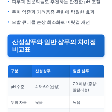
피부과 전문의들도 추천하는 안전한 pH 조절
두피 염증과 가려움증 완화에 탁월한 효과
모발 큐티클 손상 최소화로 머릿결 개선
산성샴푸와 일반 샴푸의 차이점
비교표
구분
산성샴푸
일반 샴푸
7.0 이상 (중성~
pH 수준
4.5~6.0 (산성)
알칼리성)
두피 자극
낮음
높음