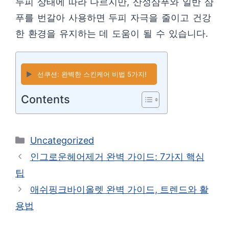
두피 상태에 따라 다르지만, 산성샴푸와 일반 샴
푸를 번갈아 사용하면 두피 자극을 줄이고 건강
한 환경을 유지하는 데 도움이 될 수 있습니다.
▶️
선쿠션: 완벽한 스킨케어 비법 5가지!
Contents
카
Uncategorized
테
인그로운헤어제거 완벽 가이드: 7가지 핵심
고
팁
리
애쉬핑크바이올렛 완벽 가이드, 트렌드와 활
용법