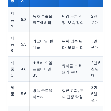
명
치
제
녹차 추출물,
민감 두피 진
2만
품
5.3
알로에베라
정, 보습 강화
원대
A
제
카모마일, 판
두피 염증 완
3만
품
5.5
테놀
화, 모발 강화
원대
B
제
호호바 오일,
2만 5
큐티클 보호,
품
4.8
프로비타민
천원
윤기 부여
C
B5
대
제
3만
병풀 추출물,
항균 효과, 두
품
5.6
5천
티트리
피 진정 탁월
D
원대