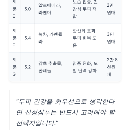
제
보습 집중, 민
알로에베라,
2만
품
5.0
감성 두피 적
라벤더
원대
E
합
제
항산화 효과,
녹차, 카렌듈
3만
품
5.4
두피 회복 도
라
원대
F
움
제
2만 8
감초 추출물,
염증 완화, 모
품
5.2
천원
판테놀
발 탄력 강화
G
대
“두피 건강을 최우선으로 생각한다
면 산성샴푸는 반드시 고려해야 할
선택지입니다.”