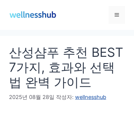
컨
텐
메
츠
로
뉴
건
산성샴푸 추천 BEST
너
뛰
7가지, 효과와 선택
기
법 완벽 가이드
2025년 08월 28일
작성자:
wellnesshub