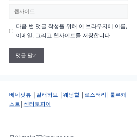
메
웹
일
사
다음 번 댓글 작성을 위해 이 브라우저에 이름,
이
이메일, 그리고 웹사이트를 저장합니다.
트
베네핏뷰
│
컬러허브
│
웨딩힐
│
로스터리
│
룰루캐
스트
│
센터토피아