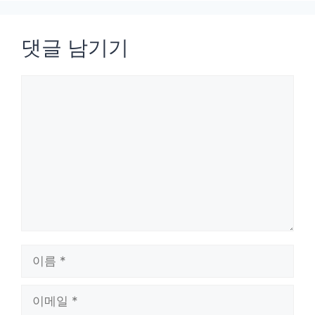
댓글 남기기
댓
글
이
름
이