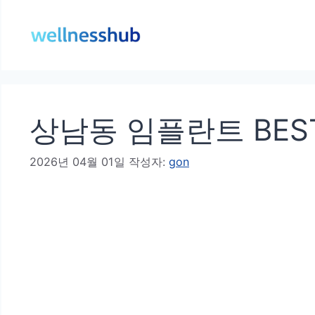
컨
텐
츠
로
건
상남동 임플란트 BES
너
뛰
2026년 04월 01일
작성자:
gon
기