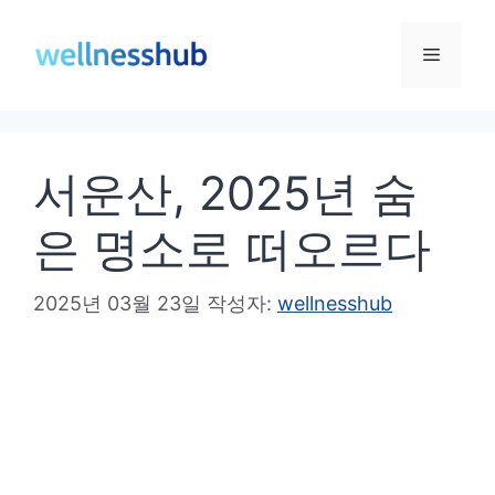
컨
텐
메
츠
로
뉴
건
서운산, 2025년 숨
너
뛰
은 명소로 떠오르다
기
2025년 03월 23일
작성자:
wellnesshub