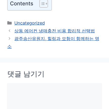
Contents
카
Uncategorized
테
상동 에어컨 냉매충전 비용 합리적 선택법
고
광주송산유원지, 힐링과 모험이 함께하는 명
리
소
댓글 남기기
댓
글